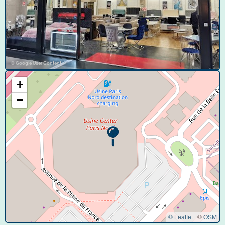
© Google User Content
+
−
© Leaflet
|
©
OSM