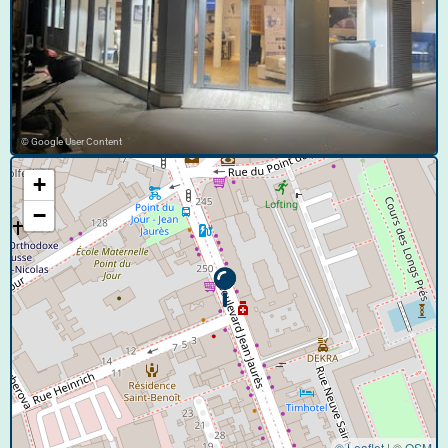
© Google User Content
+
−
© Leaflet
|
©
OSM