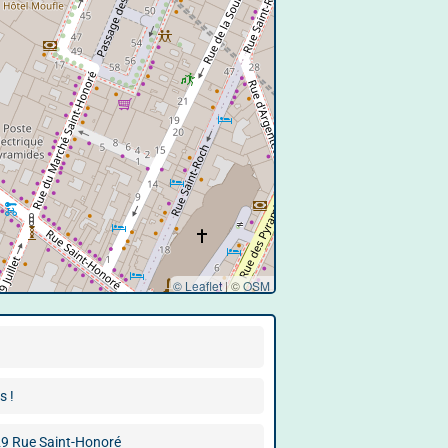
© Leaflet
|
©
OSM
s !
9 Rue Saint-Honoré