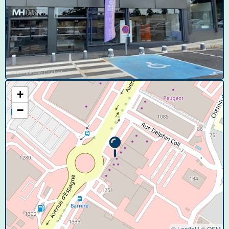
© Google User Content
+
−
© Leaflet
|
©
OSM