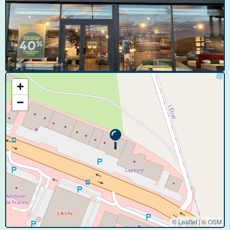
© Google User Content
+
−
© Leaflet
|
©
OSM