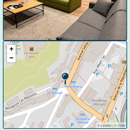
© Google User Content
+
−
© Leaflet
|
©
OSM