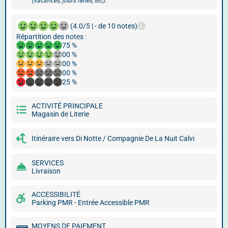
(vacances, jours fériés, etc).
(4.0/5 | - de 10 notes)
Répartition des notes :
75 %
00 %
00 %
00 %
25 %
ACTIVITÉ PRINCIPALE
Magasin de Literie
Itinéraire vers Di Notte / Compagnie De La Nuit Calvi
SERVICES
Livraison
ACCESSIBILITÉ
Parking PMR - Entrée Accessible PMR
MOYENS DE PAIEMENT